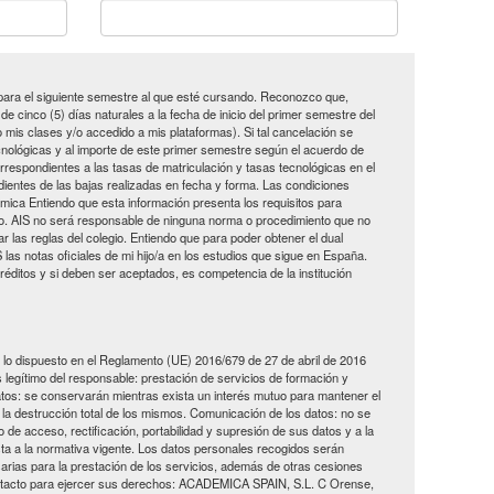
ara el siguiente semestre al que esté cursando. Reconozco que,
e cinco (5) días naturales a la fecha de inicio del primer semestre del
is clases y/o accedido a mis plataformas). Si tal cancelación se
ecnológicas y al importe de este primer semestre según el acuerdo de
rrespondientes a las tasas de matriculación y tasas tecnológicas en el
ientes de las bajas realizadas en fecha y forma. Las condiciones
mica Entiendo que esta información presenta los requisitos para
tro. AIS no será responsable de ninguna norma o procedimiento que no
 las reglas del colegio. Entiendo que para poder obtener el dual
las notas oficiales de mi hijo/a en los estudios que sigue en España.
 créditos y si deben ser aceptados, es competencia de la institución
 lo dispuesto en el Reglamento (UE) 2016/679 de 27 de abril de 2016
s legítimo del responsable: prestación de servicios de formación y
atos: se conservarán mientras exista un interés mutuo para mantener el
 la destrucción total de los mismos. Comunicación de los datos: no se
 de acceso, rectificación, portabilidad y supresión de sus datos y a la
usta a la normativa vigente. Los datos personales recogidos serán
arias para la prestación de los servicios, además de otras cesiones
 Contacto para ejercer sus derechos: ACADEMICA SPAIN, S.L. C Orense,