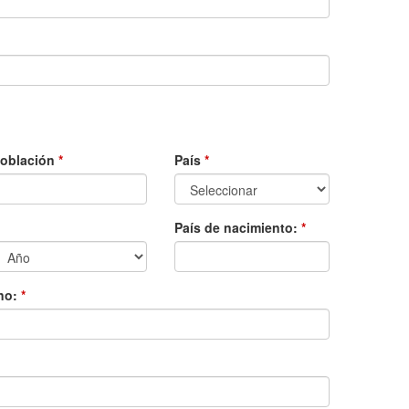
oblación
*
País
*
País de nacimiento:
*
mno:
*