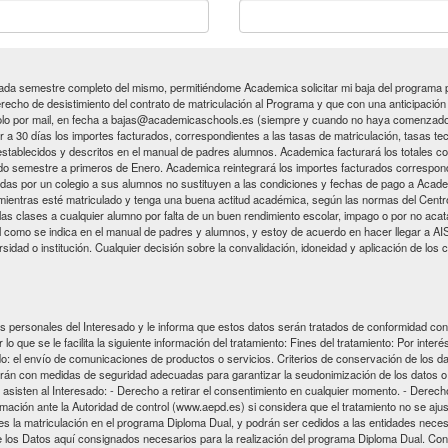
 semestre completo del mismo, permitiéndome Academica solicitar mi baja del programa p
echo de desistimiento del contrato de matriculación al Programa y que con una anticipación d
ndolo por mail, en fecha a bajas@academicaschools.es (siempre y cuando no haya comenzado m
r a 30 días los importes facturados, correspondientes a las tasas de matriculación, tasas t
 establecidos y descritos en el manual de padres alumnos. Academica facturará los totales co
do semestre a primeros de Enero. Academica reintegrará los importes facturados correspond
idas por un colegio a sus alumnos no sustituyen a las condiciones y fechas de pago a Acade
S) mientras esté matriculado y tenga una buena actitud académica, según las normas del Cen
s clases a cualquier alumno por falta de un buen rendimiento escolar, impago o por no acatar
l como se indica en el manual de padres y alumnos, y estoy de acuerdo en hacer llegar a AIS 
rsidad o institución. Cualquier decisión sobre la convalidación, idoneidad y aplicación de los
 personales del Interesado y le informa que estos datos serán tratados de conformidad con
ue se le facilita la siguiente información del tratamiento: Fines del tratamiento: Por interé
do: el envío de comunicaciones de productos o servicios. Criterios de conservación de los d
imirán con medidas de seguridad adecuadas para garantizar la seudonimización de los datos o
asisten al Interesado: - Derecho a retirar el consentimiento en cualquier momento. - Derecho
amación ante la Autoridad de control (www.aepd.es) si considera que el tratamiento no se aj
s la matriculación en el programa Diploma Dual, y podrán ser cedidos a las entidades neces
a de los Datos aquí consignados necesarios para la realización del programa Diploma Dual.