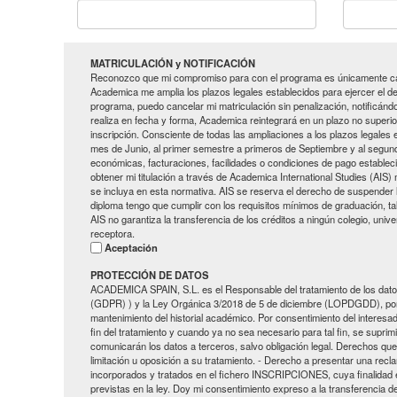
MATRICULACIÓN y NOTIFICACIÓN
Reconozco que mi compromiso para con el programa es únicamente cada
Academica me amplia los plazos legales establecidos para ejercer el der
programa, puedo cancelar mi matriculación sin penalización, notificá
realiza en fecha y forma, Academica reintegrará en un plazo no superio
inscripción. Consciente de todas las ampliaciones a los plazos legales
mes de Junio, al primer semestre a primeros de Septiembre y al segun
económicas, facturaciones, facilidades o condiciones de pago establec
obtener mi titulación a través de Academica International Studies (AI
se incluya en esta normativa. AIS se reserva el derecho de suspender la
diploma tengo que cumplir con los requisitos mínimos de graduación, ta
AIS no garantiza la transferencia de los créditos a ningún colegio, unive
receptora.
Aceptación
PROTECCIÓN DE DATOS
ACADEMICA SPAIN, S.L. es el Responsable del tratamiento de los datos
(GDPR) ) y la Ley Orgánica 3/2018 de 5 de diciembre (LOPDGDD), por lo q
mantenimiento del historial académico. Por consentimiento del interesa
fin del tratamiento y cuando ya no sea necesario para tal fin, se supr
comunicarán los datos a terceros, salvo obligación legal. Derechos que 
limitación u oposición a su tratamiento. - Derecho a presentar una recl
incorporados y tratados en el fichero INSCRIPCIONES, cuya finalidad e
previstas en la ley. Doy mi consentimiento expreso a la transferenci