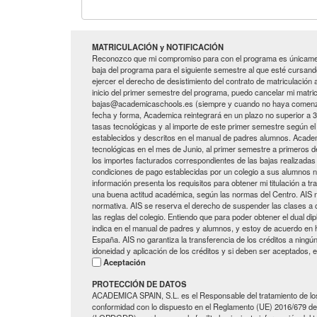
MATRICULACIÓN y NOTIFICACIÓN
Reconozco que mi compromiso para con el programa es únicamen
baja del programa para el siguiente semestre al que esté cursan
ejercer el derecho de desistimiento del contrato de matriculación 
inicio del primer semestre del programa, puedo cancelar mi matricu
bajas@academicaschools.es (siempre y cuando no haya comenzado 
fecha y forma, Academica reintegrará en un plazo no superior a 3
tasas tecnológicas y al importe de este primer semestre según el
establecidos y descritos en el manual de padres alumnos. Academi
tecnológicas en el mes de Junio, al primer semestre a primeros
los importes facturados correspondientes de las bajas realizadas
condiciones de pago establecidas por un colegio a sus alumnos 
información presenta los requisitos para obtener mi titulación a 
una buena actitud académica, según las normas del Centro. AIS 
normativa. AIS se reserva el derecho de suspender las clases a c
las reglas del colegio. Entiendo que para poder obtener el dual d
indica en el manual de padres y alumnos, y estoy de acuerdo en hac
España. AIS no garantiza la transferencia de los créditos a ningún 
idoneidad y aplicación de los créditos y si deben ser aceptados, e
Aceptación
PROTECCIÓN DE DATOS
ACADEMICA SPAIN, S.L. es el Responsable del tratamiento de los 
conformidad con lo dispuesto en el Reglamento (UE) 2016/679 de