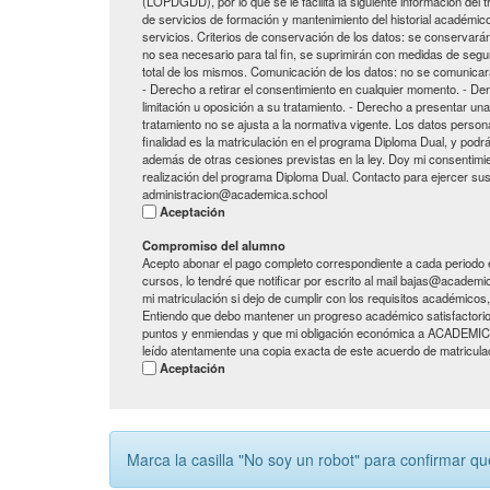
(LOPDGDD), por lo que se le facilita la siguiente información del t
de servicios de formación y mantenimiento del historial académic
servicios. Criterios de conservación de los datos: se conservarán
no sea necesario para tal fin, se suprimirán con medidas de segu
total de los mismos. Comunicación de los datos: no se comunicarán
- Derecho a retirar el consentimiento en cualquier momento. - Der
limitación u oposición a su tratamiento. - Derecho a presentar un
tratamiento no se ajusta a la normativa vigente. Los datos pers
finalidad es la matriculación en el programa Diploma Dual, y podr
además de otras cesiones previstas en la ley. Doy mi consentimi
realización del programa Diploma Dual. Contacto para ejercer 
administracion@academica.school
Aceptación
Compromiso del alumno
Acepto abonar el pago completo correspondiente a cada periodo 
cursos, lo tendré que notificar por escrito al mail bajas@academ
mi matriculación si dejo de cumplir con los requisitos académicos,
Entiendo que debo mantener un progreso académico satisfactori
puntos y enmiendas y que mi obligación económica a ACADEMICA de
leído atentamente una copia exacta de este acuerdo de matricula
Aceptación
Marca la casilla "No soy un robot" para confirmar qu